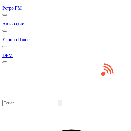
Ретро FM
Авторадио
Европа Плюс
DFM