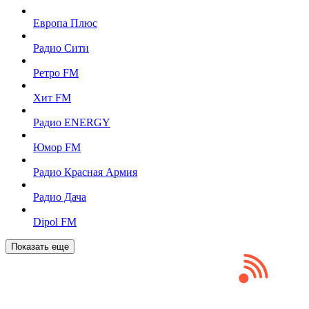
Европа Плюс
Радио Сити
Ретро FM
Хит FM
Радио ENERGY
Юмор FM
Радио Красная Армия
Радио Дача
Dipol FM
Показать еще