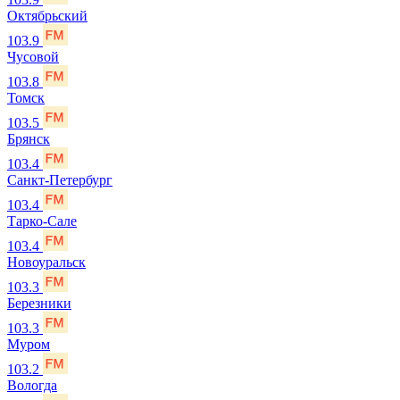
Октябрьский
103.9
Чусовой
103.8
Томск
103.5
Брянск
103.4
Санкт-Петербург
103.4
Тарко-Сале
103.4
Новоуральск
103.3
Березники
103.3
Муром
103.2
Вологда