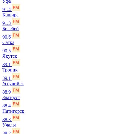
Уфа
91.4
Кашира
91.3
Белебей
90.6
Сатка
90.5
Якутск
89.1
Троицк
89.1
Уссурийск
88.9
Златоуст
88.4
Пятигорск
88.3
Учалы
88.2