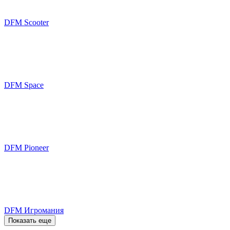
DFM Scooter
DFM Space
DFM Pioneer
DFM Игромания
Показать еще