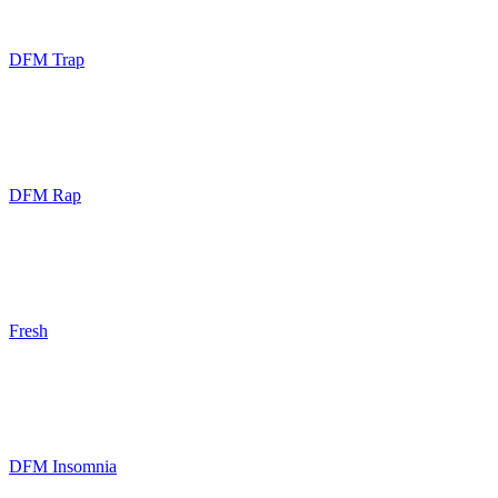
DFM Trap
DFM Rap
Fresh
DFM Insomnia