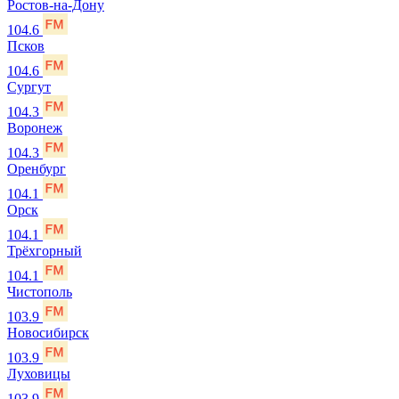
Ростов-на-Дону
104.6
Псков
104.6
Сургут
104.3
Воронеж
104.3
Оренбург
104.1
Орск
104.1
Трёхгорный
104.1
Чистополь
103.9
Новосибирск
103.9
Луховицы
103.9