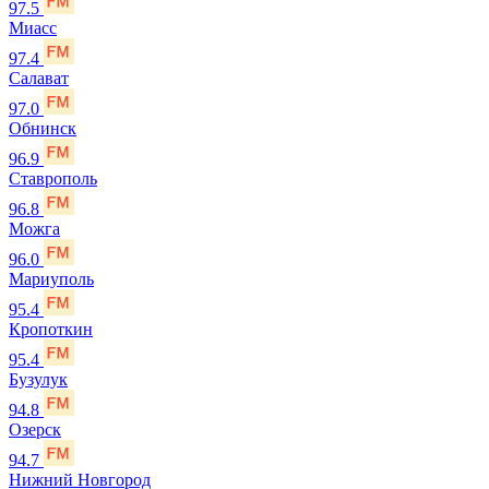
97.5
Миасс
97.4
Салават
97.0
Обнинск
96.9
Ставрополь
96.8
Можга
96.0
Мариуполь
95.4
Кропоткин
95.4
Бузулук
94.8
Озерск
94.7
Нижний Новгород