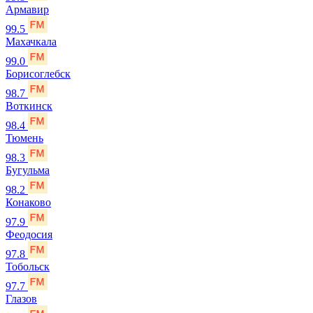
Армавир
99.5
Махачкала
99.0
Борисоглебск
98.7
Воткинск
98.4
Тюмень
98.3
Бугульма
98.2
Конаково
97.9
Феодосия
97.8
Тобольск
97.7
Глазов