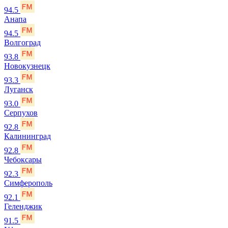
94.5
Анапа
94.5
Волгоград
93.8
Новокузнецк
93.3
Луганск
93.0
Серпухов
92.8
Калининград
92.8
Чебоксары
92.3
Симферополь
92.1
Геленджик
91.5