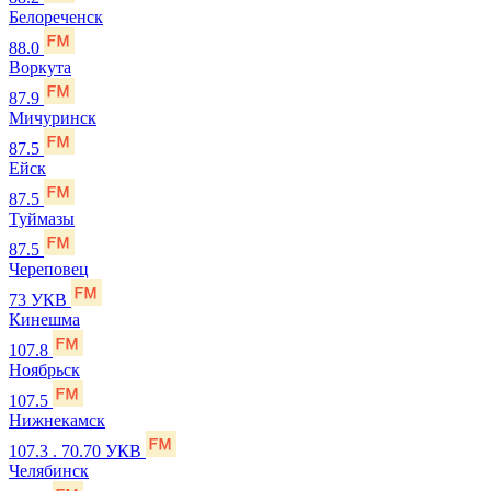
Белореченск
88.0
Воркута
87.9
Мичуринск
87.5
Ейск
87.5
Туймазы
87.5
Череповец
73 УКВ
Кинешма
107.8
Ноябрьск
107.5
Нижнекамск
107.3 . 70.70 УКВ
Челябинск