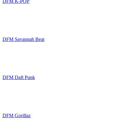
DFM K-POP
DFM Savannah Beat
DFM Daft Punk
DFM Gorillaz