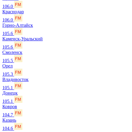
106.0
Краснодар
106.0
Горно-Алтайск
105.6
Каменск-Уральский
105.6
Смоленск
105.5
Орел
105.3
Владивосток
105.1
Донецк
105.1
Ковров
104.7
Казань
104.6