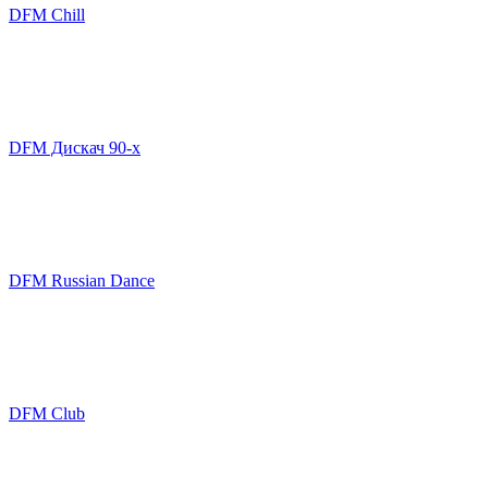
DFM Chill
DFM Дискач 90-х
DFM Russian Dance
DFM Club