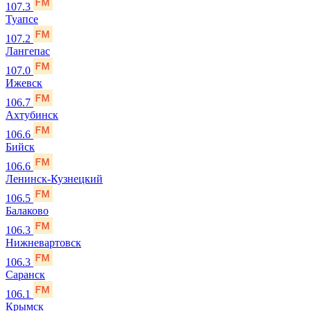
107.3
Туапсе
107.2
Лангепас
107.0
Ижевск
106.7
Ахтубинск
106.6
Бийск
106.6
Ленинск-Кузнецкий
106.5
Балаково
106.3
Нижневартовск
106.3
Саранск
106.1
Крымск