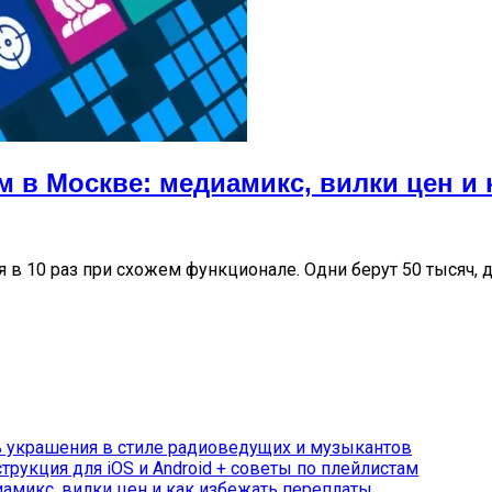
м в Москве: медиамикс, вилки цен и
в 10 раз при схожем функционале. Одни берут 50 тысяч, д
ь украшения в стиле радиоведущих и музыкантов
трукция для iOS и Android + советы по плейлистам
иамикс, вилки цен и как избежать переплаты