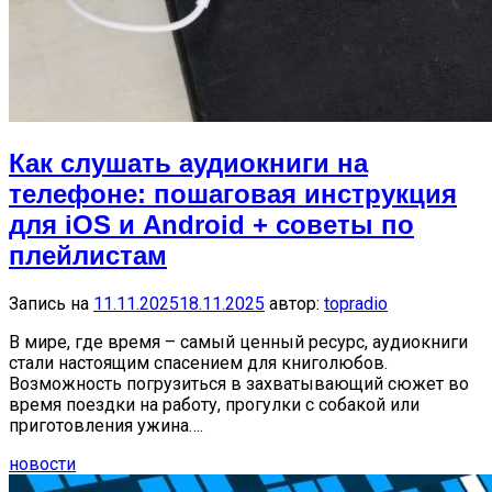
Как слушать аудиокниги на
телефоне: пошаговая инструкция
для iOS и Android + советы по
плейлистам
Запись на
11.11.2025
18.11.2025
автор:
topradio
В мире, где время – самый ценный ресурс, аудиокниги
стали настоящим спасением для книголюбов.
Возможность погрузиться в захватывающий сюжет во
время поездки на работу, прогулки с собакой или
приготовления ужина….
новости